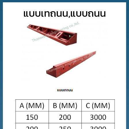
แบบเทถนน,แบบถนน