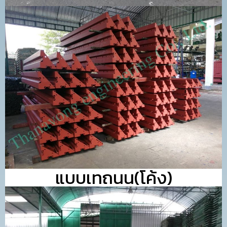
แบบเทถนน(โค้ง)